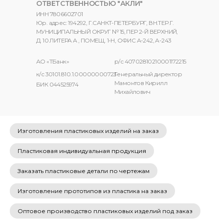
ОТВЕТСТВЕННОСТЬЮ "АКЛИ"
ИНН 7806602701
Юр. адрес: 194292, Г.САНКТ-ПЕТЕРБУРГ, ВН.ТЕР.Г.
МУНИЦИПАЛЬНЫЙ ОКРУГ № 15, ПЕР 2-Й ВЕРХНИЙ,
Д. 10 ЛИТЕРА А , ПОМЕЩ. 1-Н, ОФИС А-242, А-243
АО «ТБанк»
р/с 40702810210001172215
к/с 30101.810.1.00000000723
Генеральный директор
Мамонтов Кирилл
БИК 044525974
Михайлович
Изготовления пластиковых изделий на заказ
Пластиковая индивидуальная продукция
Заказать пластиковые детали по чертежам
Изготовление прототипов из пластика на заказ
Оптовое производство пластиковых изделий под заказ